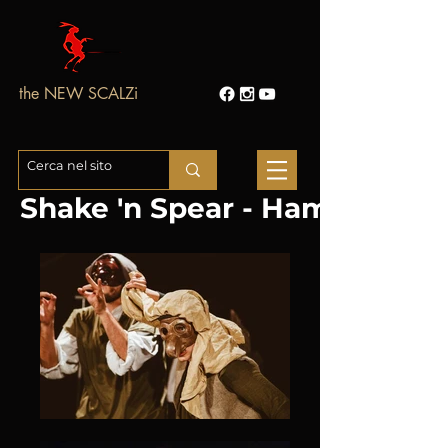
the NEW SCALZi
Shake 'n Spear - Hamlet